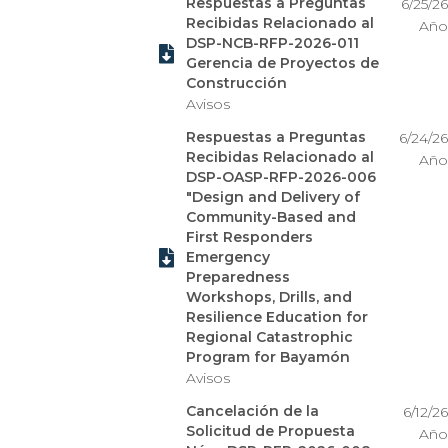
Respuestas a Preguntas
6/25/26
Recibidas Relacionado al
Año
DSP-NCB-RFP-2026-011

Gerencia de Proyectos de
Construcción
Avisos
Respuestas a Preguntas
6/24/26
Recibidas Relacionado al
Año
DSP-OASP-RFP-2026-006
"Design and Delivery of
Community-Based and
First Responders

Emergency
Preparedness
Workshops, Drills, and
Resilience Education for
Regional Catastrophic
Program for Bayamón
Avisos
Cancelación de la
6/12/26
Solicitud de Propuesta
Año