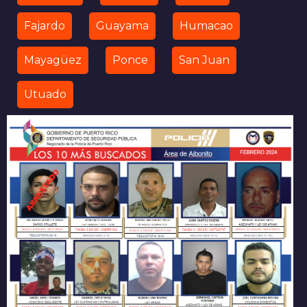
Fajardo
Guayama
Humacao
Mayagüez
Ponce
San Juan
Utuado