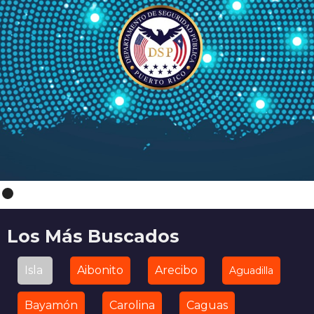
Los Más Buscados
Isla
Aibonito
Arecibo
Aguadilla
Bayamón
Carolina
Caguas